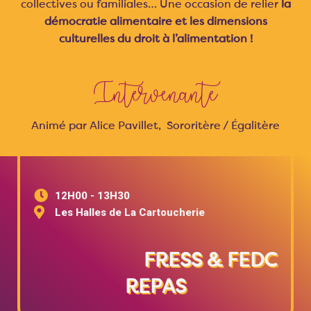
collectives ou familiales… Une occasion de relier
la
démocratie alimentaire et les dimensions
culturelles du droit à l’alimentation !
Intervenante
Animé par Alice Pavillet, Sororitère / Égalitère
12H00 - 13H30
Les Halles de La Cartoucherie
FRESS & FEDC
REPAS