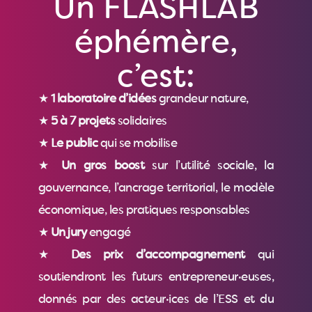
Un FLASHLAB
éphémère,
c’est:
★
1 laboratoire d’idées
grandeur nature,
★
5 à 7 projets
solidaires
★
Le public
qui se mobilise
★
Un gros boost
sur l’utilité sociale, la
gouvernance, l’ancrage territorial, le modèle
économique, les pratiques responsables
★
Un jury
engagé
★
Des prix d’accompagnement
qui
soutiendront les futurs entrepreneur·euses,
donnés par des acteur·ices de l’ESS et du