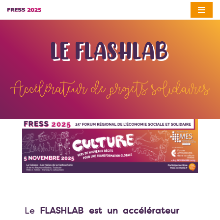
Aller
au
LE FLASHLAB
contenu
Accélérateur de projets solidaires
Le
FLASHLAB est un accélérateur