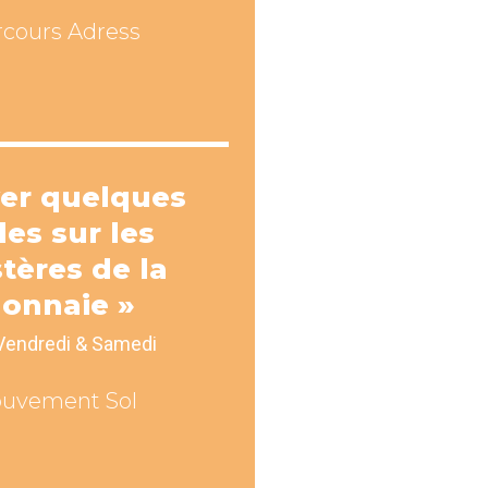
rcours Adress
ver quelques
les sur les
tères de la
onnaie »
Vendredi & Samedi
uvement Sol