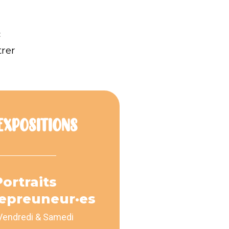
c
trer
EXPOSITIONS
Portraits
repreuneur·es
Vendredi & Samedi